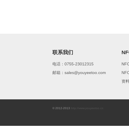
联系我们
N
电话：0755-23012315
NF
邮箱：sales@youyeetoo.com
NF
资
© 2012-2013
http://www.youyeetoo.cn