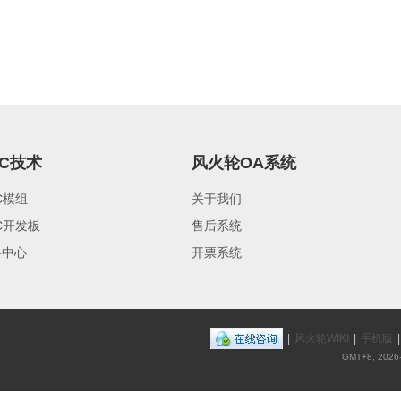
FC技术
风火轮OA系统
C模组
关于我们
C开发板
售后系统
料中心
开票系统
|
风火轮WIKI
|
手机版
|
GMT+8, 2026-