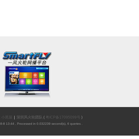
小黑屋
|
深圳风火轮团队
(
粤ICP备17095099号
)
8-8 13:44
, Processed in 0.032239 second(s), 6 queries .