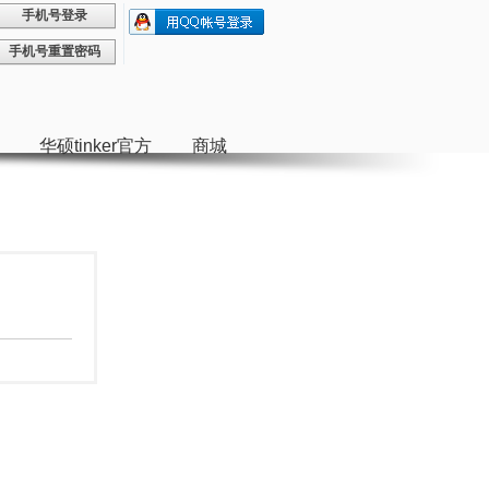
手机号登录
只
手机号重置密码
需
一
步
华硕tinker官方
商城
，
快
速
开
始